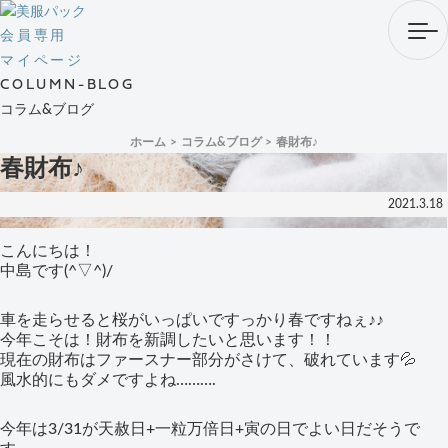
会員専用
マイページ
COLUMN-BLOG
コラム&ブログ
ホーム
コラム&ブログ
春財布♪
春財布♪
2021.3.18
こんにちは！
中島です(^▽^)/
車を走らせると桜がいっぱいですっかり春ですねぇ♪♪
今年こそは！財布を新調したいと思います！！
現在の財布はファースナー部分がさけて、破れています💦
風水的にもダメですよね……….
今年は3/31が天赦日+一粒万倍日+寅の日でよい日だそうで