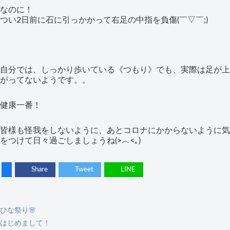
なのに！
つい2日前に石に引っかかって右足の中指を負傷(￣▽￣;)
自分では、しっかり歩いている《つもり》でも、実際は足が上
がってないようです。。
健康一番！
皆様も怪我をしないように、あとコロナにかからないように気
をつけて日々過ごしましょうね(>︿<｡)
Share
Tweet
LINE
ひな祭り🌸
はじめまして！