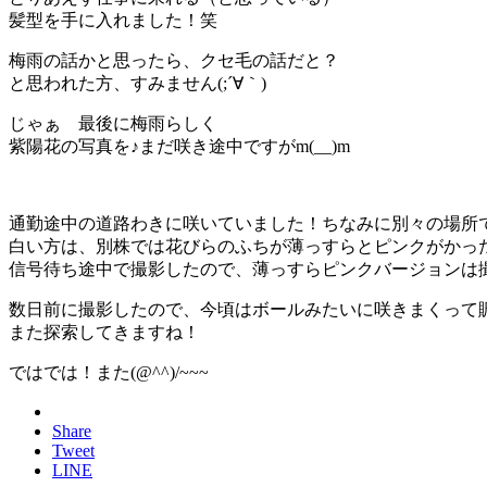
髪型を手に入れました！笑
梅雨の話かと思ったら、クセ毛の話だと？
と思われた方、すみません(;´∀｀)
じゃぁ 最後に梅雨らしく
紫陽花の写真を♪まだ咲き途中ですがm(__)m
通勤途中の道路わきに咲いていました！ちなみに別々の場所
白い方は、別株では花びらのふちが薄っすらとピンクがかったも
信号待ち途中で撮影したので、薄っすらピンクバージョンは
数日前に撮影したので、今頃はボールみたいに咲きまくって
また探索してきますね！
ではでは！また(@^^)/~~~
Share
Tweet
LINE