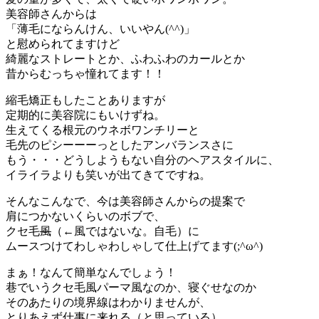
美容師さんからは
「薄毛にならんけん、いいやん(^^)」
と慰められてますけど
綺麗なストレートとか、ふわふわのカールとか
昔からむっちゃ憧れてます！！
縮毛矯正もしたことありますが
定期的に美容院にもいけずね。
生えてくる根元のウネボワンチリーと
毛先のピシーーーっとしたアンバランスさに
もう・・・どうしようもない自分のヘアスタイルに、
イライラよりも笑いが出てきてですね。
そんなこんなで、今は美容師さんからの提案で
肩につかないくらいのボブで、
クセ毛
風
（←風ではないな。自毛）に
ムースつけてわしゃわしゃして仕上げてます(;^ω^)
まぁ！なんて簡単なんでしょう！
巷でいうクセ毛風パーマ風なのか、寝ぐせなのか
そのあたりの境界線はわかりませんが、
とりあえず仕事に来れる（と思っている）