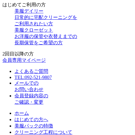
はじめてご利用の方
美服デイリー
日常的に宅配クリーニングを
ご利用されたい方
美服クローゼット
お洋服の保管や衣替えまでの
長期保管をご希望の方
2回目以降の方
会員専用マイページ
よくあるご質問
TEL:092-521-9807
メールでの
お問い合わせ
会員登録内容の
ご確認・変更
ホーム
はじめての方へ
美服パックの特徴
クリーニング工程について