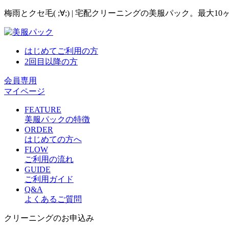
梅雨とクセ毛( ;∀;) | 宅配クリーニングの美服パック。最大1
はじめてご利用の方
2回目以降の方
会員専用
マイページ
FEATURE
美服パックの特徴
ORDER
はじめての方へ
FLOW
ご利用の流れ
GUIDE
ご利用ガイド
Q&A
よくあるご質問
クリーニングのお申込み